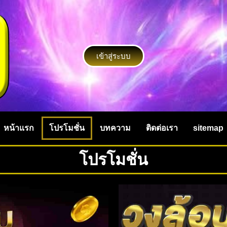
เข้าสู่ระบบ
หน้าแรก
โปรโมชั่น
บทความ
ติดต่อเรา
sitemap
โปรโมชั่น